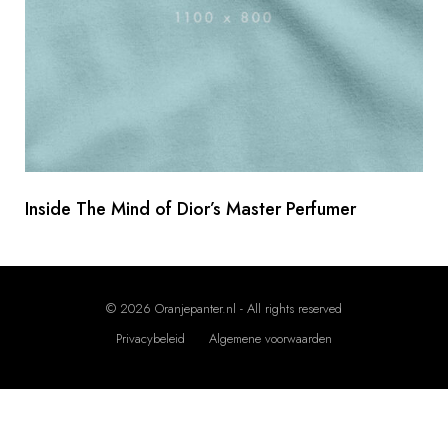
Inside The Mind of Dior’s Master Perfumer
Z
o
© 2026 Oranjepanter.nl - All rights reserved
e
Privacybeleid
Algemene voorwaarden
k
e
n
Z