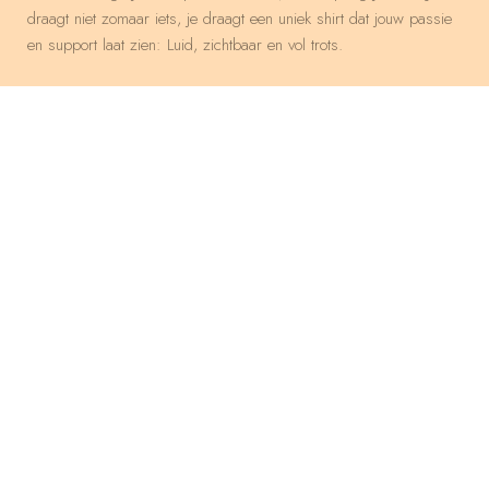
draagt niet zomaar iets, je draagt een uniek shirt dat jouw passie
en support laat zien: Luid, zichtbaar en vol trots.
Val op tussen de massa
Maak het persoonlijk
Geen standaard t-shirt, maar een echt
voetbalshirt
Overmorgen al in huis