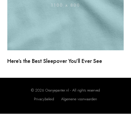
Here’s the Best Sleepover You’ll Ever See
Z
o
© 2026 Oranjepanter.nl - All rights reserved
e
Privacybeleid
Algemene voorwaarden
k
e
n
Z